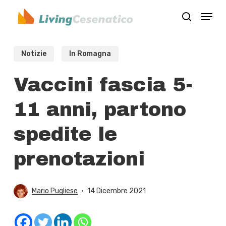
Skip
Menu
to
search
Close
main
Menu
content
Notizie
In Romagna
Vaccini fascia 5-
11 anni, partono
spedite le
prenotazioni
Mario Pugliese
14 Dicembre 2021