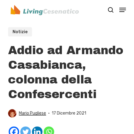
Skip
Menu
to
search
Close
main
Menu
content
Notizie
Addio ad Armando
Casabianca,
colonna della
Confesercenti
Mario Pugliese
17 Dicembre 2021