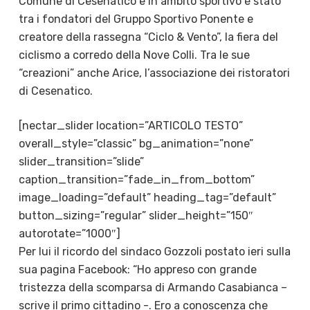
Comune di Cesenatico e in ambito sportivo è stato
tra i fondatori del Gruppo Sportivo Ponente e
creatore della rassegna “Ciclo & Vento”, la fiera del
ciclismo a corredo della Nove Colli. Tra le sue
“creazioni” anche Arice, l’associazione dei ristoratori
di Cesenatico.
[nectar_slider location=”ARTICOLO TESTO”
overall_style=”classic” bg_animation=”none”
slider_transition=”slide”
caption_transition=”fade_in_from_bottom”
image_loading=”default” heading_tag=”default”
button_sizing=”regular” slider_height=”150″
autorotate=”1000″]
Per lui il ricordo del sindaco Gozzoli postato ieri sulla
sua pagina Facebook: “
Ho appreso con grande
tristezza della scomparsa di Armando Casabianca –
scrive il primo cittadino -. Ero a conoscenza che