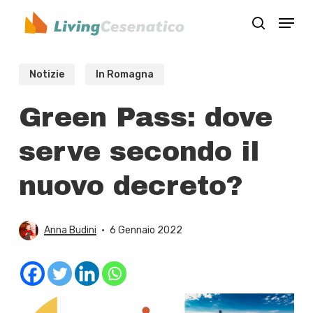
Skip
Menu
to
search
Close
main
Menu
content
Notizie
In Romagna
Green Pass: dove
serve secondo il
nuovo decreto?
Anna Budini
6 Gennaio 2022