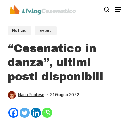
Skip
Menu
to
search
Close
main
Menu
content
Notizie
Eventi
“Cesenatico in
danza”, ultimi
posti disponibili
Mario Pugliese
21 Giugno 2022