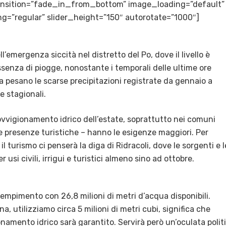
transition=”fade_in_from_bottom” image_loading=”default”
g=”regular” slider_height=”150″ autorotate=”1000″]
’emergenza siccità nel distretto del Po, dove il livello è
enza di piogge, nonostante i temporali delle ultime ore
Ma pesano le scarse precipitazioni registrate da gennaio a
e stagionali.
rovvigionamento idrico dell’estate, soprattutto nei comuni
lle presenze turistiche – hanno le esigenze maggiori. Per
il turismo ci penserà la diga di Ridracoli, dove le sorgenti e l
usi civili, irrigui e turistici almeno sino ad ottobre.
riempimento con 26,8 milioni di metri d’acqua disponibili.
 utilizziamo circa 5 milioni di metri cubi, significa che
namento idrico sarà garantito. Servirà però un’oculata polit