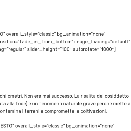
LTO” overall_style=”classic” bg_animation=”none”
transition=”fade_in_from_bottom” image_loading=”default”
g=”regular” slider_height=”100″ autorotate=”1000″]
 chilometri. Non era mai successo. La risalita del cosiddetto
lata alla foce) è un fenomeno naturale grave perché mette a
, contamina i terreni e compromette le coltivazioni.
TESTO” overall_style=”classic” bg_animation=”none”