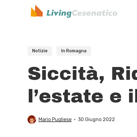
Skip
to
main
content
Notizie
In Romagna
Siccità, Ri
l’estate e 
Mario Pugliese
30 Giugno 2022