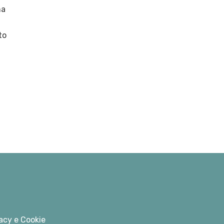
na
to
acy e Cookie