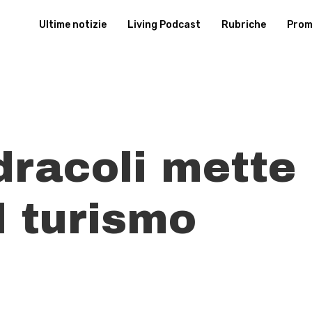
Ultime notizie
Living Podcast
Rubriche
Promu
dracoli mette 
il turismo