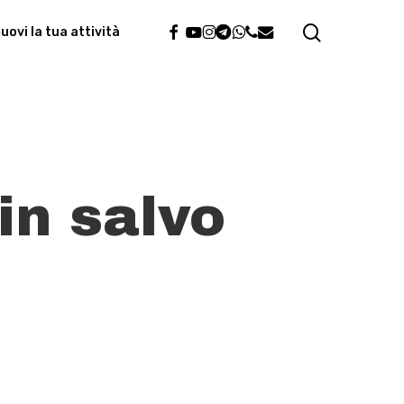
search
facebook
youtube
instagram
telegram
whatsapp
phone
email
ovi la tua attività
in salvo