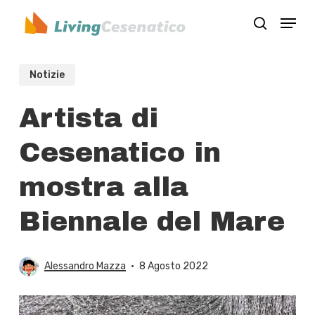
Skip
Menu
to
search
Close
main
Menu
content
Notizie
Artista di
Cesenatico in
mostra alla
Biennale del Mare
Alessandro Mazza
8 Agosto 2022