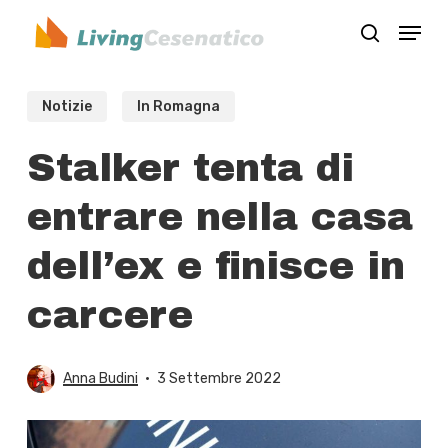
Skip
Menu
to
search
Close
main
Menu
content
Notizie
In Romagna
Stalker tenta di
entrare nella casa
dell’ex e finisce in
carcere
Anna Budini
3 Settembre 2022