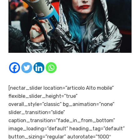
[nectar_slider location=”articolo Alto mobile”
flexible_slider_height=”true”
overall_style=”classic” bg_animation=”none”
slider_transition=”slide”
caption_transition=”fade_in_from_bottom”
image_loading=”default” heading_tag=”default”
button_sizing=”regular” autorotate=”1000″