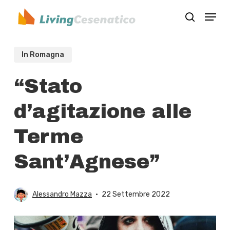
Skip
Menu
to
search
Close
main
Menu
content
In Romagna
“Stato
d’agitazione alle
Terme
Sant’Agnese”
Alessandro Mazza
22 Settembre 2022