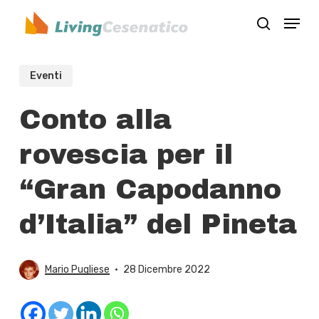
Skip
Menu
to
search
Close
main
Menu
content
Eventi
Conto alla
rovescia per il
“Gran Capodanno
d’Italia” del Pineta
Mario Pugliese
28 Dicembre 2022