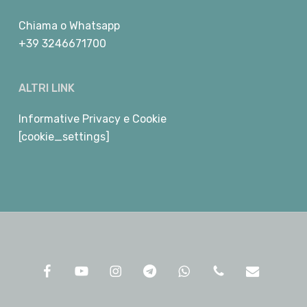
Chiama
o
Whatsapp
+39 3246671700
ALTRI LINK
Informative Privacy e Cookie
[cookie_settings]
facebook
youtube
instagram
telegram
whatsapp
phone
email