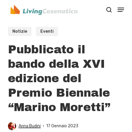
Skip
Menu
to
search
Close
main
Menu
content
Notizie
Eventi
Pubblicato il
bando della XVI
edizione del
Premio Biennale
“Marino Moretti”
Anna Budini
17 Gennaio 2023