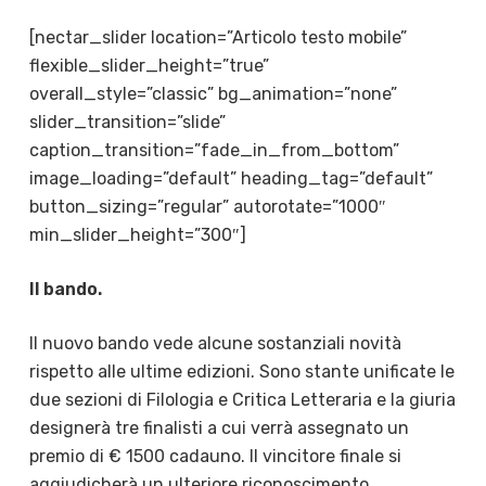
[nectar_slider location=”Articolo testo mobile”
flexible_slider_height=”true”
overall_style=”classic” bg_animation=”none”
slider_transition=”slide”
caption_transition=”fade_in_from_bottom”
image_loading=”default” heading_tag=”default”
button_sizing=”regular” autorotate=”1000″
min_slider_height=”300″]
Il
bando.
Il nuovo bando vede alcune sostanziali novità
rispetto alle ultime edizioni. Sono stante unificate le
due sezioni di Filologia e Critica Letteraria e la giuria
designerà tre finalisti a cui verrà assegnato un
premio di € 1500 cadauno. Il vincitore finale si
aggiudicherà un ulteriore riconoscimento