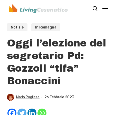
Skip
Menu
to
search
Close
main
Menu
content
Notizie
In Romagna
Oggi l’elezione del
segretario Pd:
Gozzoli “tifa”
Bonaccini
Mario Pugliese
26 Febbraio 2023