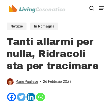
Skip
Menu
to
search
Close
main
Menu
content
Notizie
In Romagna
Tanti allarmi per
nulla, Ridracoli
sta per tracimare
Mario Pugliese
26 Febbraio 2023