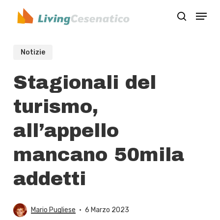
Skip
Menu
to
search
Close
main
Menu
content
Notizie
Stagionali del
turismo,
all’appello
mancano 50mila
addetti
Mario Pugliese
6 Marzo 2023