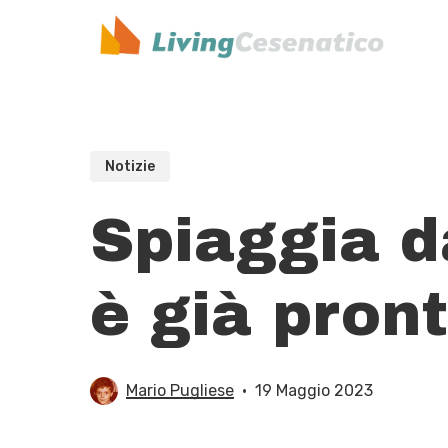
Skip
to
main
content
Notizie
Spiaggia d
è già pront
Mario Pugliese
19 Maggio 2023