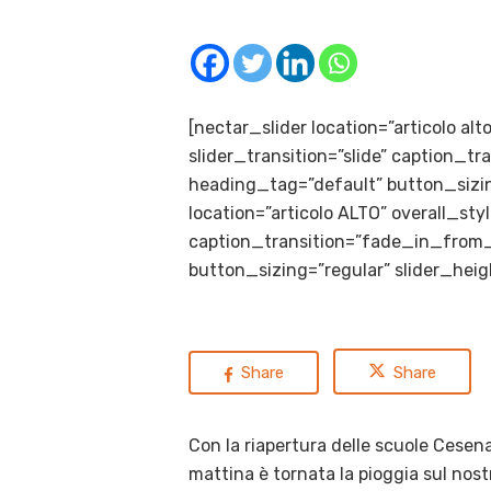
[nectar_slider location=”articolo al
slider_transition=”slide” caption_
heading_tag=”default” button_sizin
location=”articolo ALTO” overall_sty
caption_transition=”fade_in_from_
button_sizing=”regular” slider_hei
Share
Share
Con la riapertura delle scuole Cesen
mattina è tornata la pioggia sul nostro