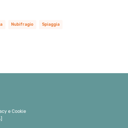
ta
Nubifragio
Spiaggia
acy e Cookie
s]