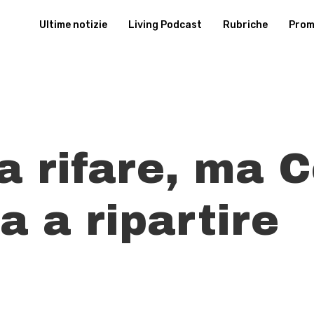
Ultime notizie
Living Podcast
Rubriche
Promu
a rifare, ma 
a a ripartire