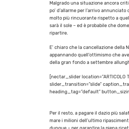
Malgrado una situazione ancora critica
po’ d’allarme per l’arrivo annunciato 
molto più rincuorante rispetto a que
sarà il sole – ed è probabile che dom
ripartire.
E’ chiaro che la cancellazione della N
appannando quell’ottimismo che avev
della gran fondo a settembre allunghe
[nectar_slider location=”ARTICOLO 
slider_transition=”slide” caption_
heading_tag=”default” button_sizin
Per il resto, a pagare il dazio più sal
mare i milioni dell’ultimo ripascimento
dunque – per garantire la piena ricet