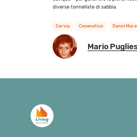
diverse tonnellate di sabbia.
Cervia
Cesenatico
Danni Mare
Mario Puglie