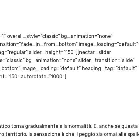
to 1″ overall_style=”classic” bg_animation=”none”
transition=”fade_in_from_bottom” image_loading=”default”
g=”regular” slider_height=”150″][nectar_slider
le=”classic” bg_animation=”none” slider_transition=”slide”
bottom” image_loading=”default” heading_tag=”default”
ght=”150″ autorotate=”1000″]
atico torna gradualmente alla normalità. E, anche se questa
 territorio, la sensazione è che il peggio sia ormai alle spall