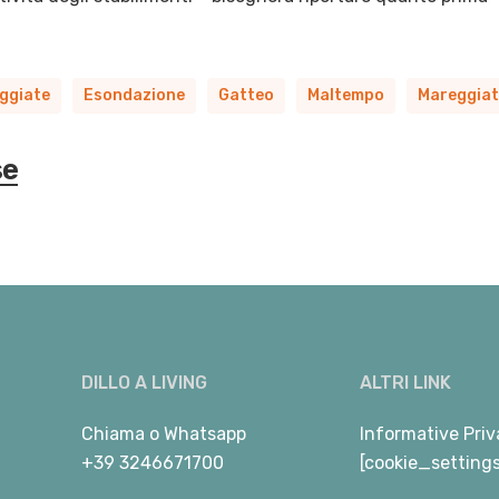
ggiate
Esondazione
Gatteo
Maltempo
Mareggia
se
DILLO A LIVING
ALTRI LINK
Chiama
o
Whatsapp
Informative Priv
+39 3246671700
[cookie_setting