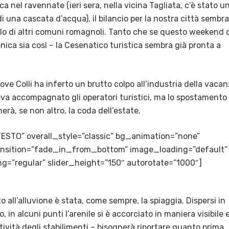
 nel ravennate (ieri sera, nella vicina Tagliata, c’è stato u
di una cascata d’acqua), il bilancio per la nostra città sembra
llo di altri comuni romagnoli. Tanto che se questo weekend c
enica sia così – la Cesenatico turistica sembra già pronta a
ove Colli ha inferto un brutto colpo all’industria della vaca
a accompagnato gli operatori turistici, ma lo spostamento
rà, se non altro, la coda dell’estate.
TESTO” overall_style=”classic” bg_animation=”none”
transition=”fade_in_from_bottom” image_loading=”default”
g=”regular” slider_height=”150″ autorotate=”1000″]
ato all’alluvione è stata, come sempre, la spiaggia. Dispersi in
, in alcuni punti l’arenile si è accorciato in maniera visibile 
tività degli stabilimenti – bisognerà riportare quanto prima