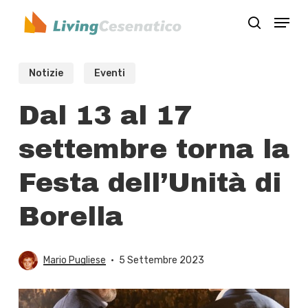
Skip
Menu
to
search
Close
main
Menu
content
Notizie
Eventi
Dal 13 al 17
settembre torna la
Festa dell’Unità di
Borella
Mario Pugliese
5 Settembre 2023