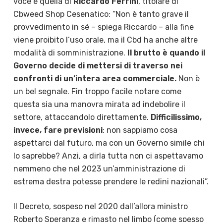
voce è quella di
Riccardo Ferrini
, titolare di
Cbweed Shop Cesenatico: “Non è tanto grave il
provvedimento in sé – spiega Riccardo – alla fine
viene proibito l’uso orale, ma il Cbd ha anche altre
modalità di somministrazione.
Il brutto è quando il
Governo decide di mettersi di traverso nei
confronti di un’intera area commerciale.
Non è
un bel segnale. Fin troppo facile notare come
questa sia una manovra mirata ad indebolire il
settore, attaccandolo direttamente.
Difficilissimo,
invece, fare previsioni
: non sappiamo cosa
aspettarci dal futuro, ma con un Governo simile chi
lo saprebbe? Anzi, a dirla tutta non ci aspettavamo
nemmeno che nel 2023 un’amministrazione di
estrema destra potesse prendere le redini nazionali”.
Il Decreto, sospeso nel 2020 dall’allora ministro
Roberto Speranza e rimasto nel limbo (come spesso