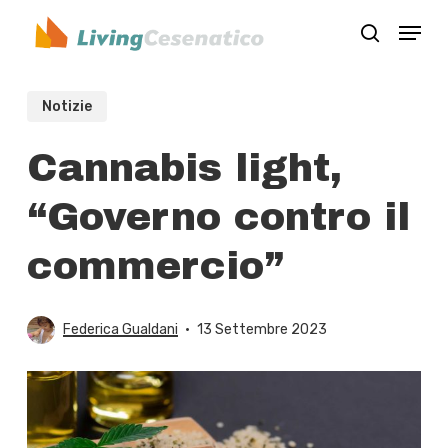
Skip
Menu
to
search
Close
main
Menu
content
Notizie
Cannabis light,
“Governo contro il
commercio”
Federica Gualdani
13 Settembre 2023