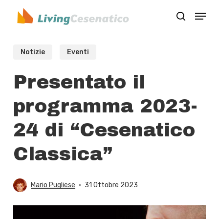
Skip
Menu
to
search
Close
main
Menu
content
Notizie
Eventi
Presentato il
programma 2023-
24 di “Cesenatico
Classica”
Mario Pugliese
31 Ottobre 2023