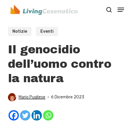
Skip
Menu
to
search
Close
main
Menu
content
Notizie
Eventi
Il genocidio
dell’uomo contro
la natura
Mario Pugliese
6 Dicembre 2023