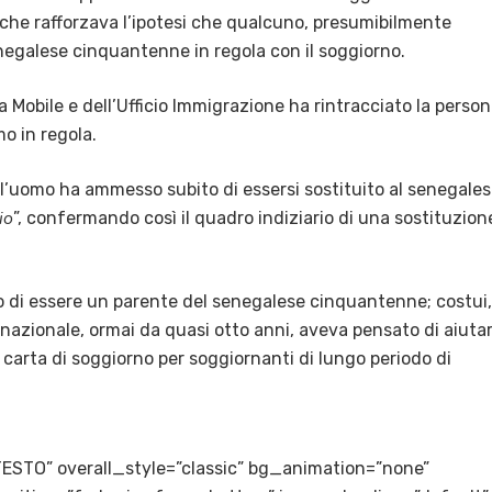
che rafforzava l’ipotesi che qualcuno, presumibilmente
enegalese cinquantenne in regola con il soggiorno.
 Mobile e dell’Ufficio Immigrazione ha rintracciato la perso
o in regola.
a, l’uomo ha ammesso subito di essersi sostituito al senegale
io
”, confermando così il quadro indiziario di una sostituzion
ito di essere un parente del senegalese cinquantenne; costui,
o nazionale, ormai da quasi otto anni, aveva pensato di aiutar
ia carta di soggiorno per soggiornanti di lungo periodo di
TESTO” overall_style=”classic” bg_animation=”none”