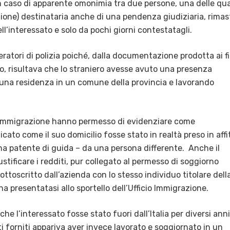
un caso di apparente omonimia tra due persone, una delle qua
zione) destinataria anche di una pendenza giudiziaria, rimas
ell’interessato e solo da pochi giorni contestatagli.
eratori di polizia poiché, dalla documentazione prodotta ai fi
o, risultava che lo straniero avesse avuto una presenza
 una residenza in un comune della provincia e lavorando
io Immigrazione hanno permesso di evidenziare come
ato come il suo domicilio fosse stato in realtà preso in affi
a patente di guida – da una persona differente.
Anche il
stificare i redditi, pur collegato al permesso di soggiorno
ottoscritto dall’azienda con lo stesso individuo titolare dell
a presentatasi allo sportello dell’Ufficio Immigrazione.
he l’interessato fosse stato fuori dall’Italia per diversi anni
i forniti appariva aver invece lavorato e soggiornato in un