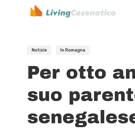
Skip
to
main
content
Notizie
In Romagna
Per otto an
suo parent
senegales