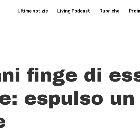
Ultime notizie
Living Podcast
Rubriche
Promu
ni finge di es
e: espulso un
e