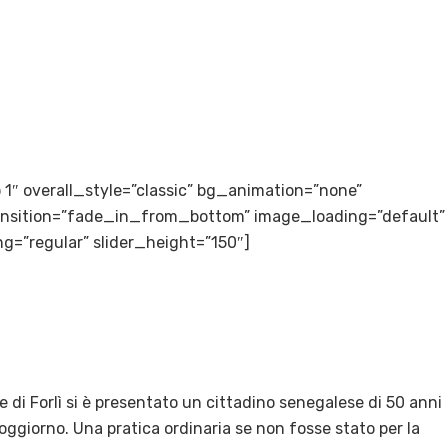
to 1″ overall_style=”classic” bg_animation=”none”
transition=”fade_in_from_bottom” image_loading=”default”
g=”regular” slider_height=”150″]
e di Forlì si è presentato un cittadino senegalese di 50 anni
soggiorno. Una pratica ordinaria se non fosse stato per la