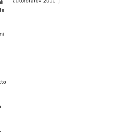
autorotate=”2000″]
li
ta
ni
tto
a
,