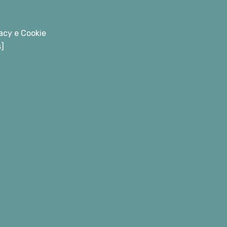
acy e Cookie
s]