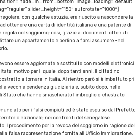
transition=”fade_in_from_bottom” image_loading=”default”
g=”regular” slider_height=”150″ autorotate=”1000″]
rregolare, con qualche astuzia, era riuscito a nascondere la
 ad ottenere una carta di identità italiana e una patente di
n regola col soggiorno; così, grazie ai documenti ottenuti
fittare un appartamento e perfino a farsi assumere -nel
rio.
evono essere aggiornate e sostituite con modelli elettronici
itata, motivo per il quale, dopo tanti anni, il cittadino
tretto a tornare in Italia. Al rientro però si è imbattuto pr
lla vecchia pendenza giudiziaria e, subito dopo, nelle
 di Stato che hanno smascherato l’imbroglio orchestrato.
enunciato per i falsi compiuti ed è stato espulso dal Prefett
 territorio nazionale; nei confronti del senegalese
o il procedimento per la revoca del soggiorno in ragione del
ella falsa rappresentazione fornita all’Ufficio Immigrazione,