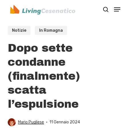
Skip
Menu
to
search
Close
main
Menu
content
Notizie
In Romagna
Dopo sette
condanne
(finalmente)
scatta
l’espulsione
Mario Pugliese
11 Gennaio 2024