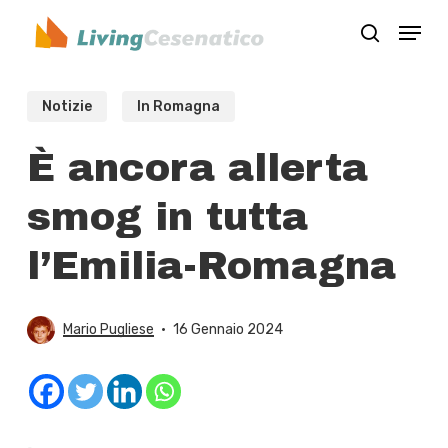
Skip
Menu
to
search
Close
main
Menu
content
Notizie
In Romagna
È ancora allerta
smog in tutta
l’Emilia-Romagna
Mario Pugliese
16 Gennaio 2024