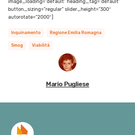
image_loading=”default” heading_tag=”default”
button_sizing=”regular” slider_height=”300″
autorotate=”2000″]
Inquinamento
Regione Emilia Romagna
Smog
Viabilità
Mario Pugliese