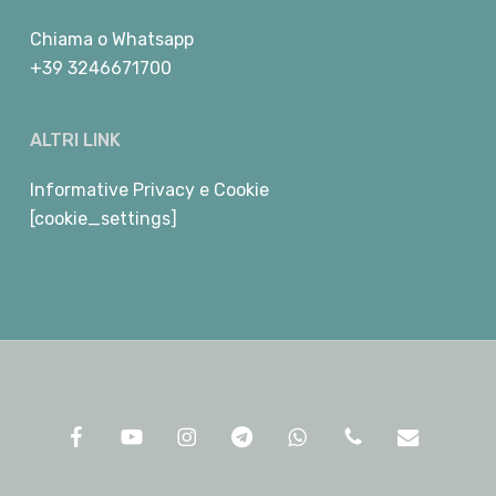
Chiama
o
Whatsapp
+39 3246671700
ALTRI LINK
Informative Privacy e Cookie
[cookie_settings]
facebook
youtube
instagram
telegram
whatsapp
phone
email