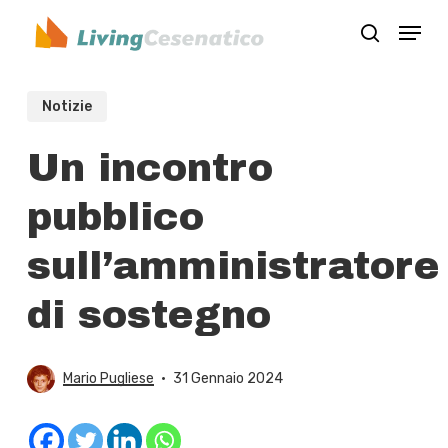
Skip
Menu
to
search
Close
main
Menu
content
Notizie
Un incontro
pubblico
sull’amministratore
di sostegno
Mario Pugliese
31 Gennaio 2024