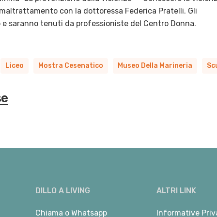
maltrattamento con la dottoressa Federica Pratelli. Gli
 e saranno tenuti da professioniste del Centro Donna.
Liceo
Mostra Cesenatico
Museo Della Marineria
Sc
se
DILLO A LIVING
ALTRI LINK
Chiama
o
Whatsapp
Informative Priv