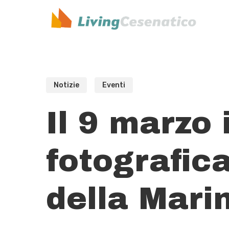
Skip
to
main
content
Notizie
Eventi
Il 9 marzo
fotografic
della Mari