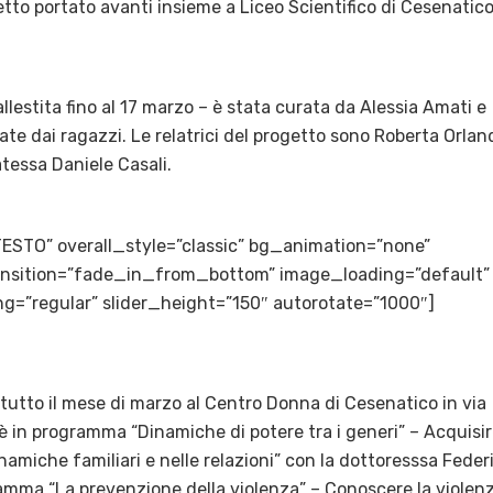
etto portato avanti insieme a Liceo Scientifico di Cesenatico
llestita fino al 17 marzo – è stata curata da Alessia Amati e
ate dai ragazzi. Le relatrici del progetto sono Roberta Orlan
atessa Daniele Casali.
TESTO” overall_style=”classic” bg_animation=”none”
transition=”fade_in_from_bottom” image_loading=”default”
g=”regular” slider_height=”150″ autorotate=”1000″]
tutto il mese di marzo al Centro Donna di Cesenatico in via
8 è in programma “Dinamiche di potere tra i generi” – Acquisi
amiche familiari e nelle relazioni” con la dottoresssa Feder
ogramma “La prevenzione della violenza” – Conoscere la violen