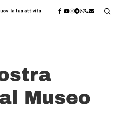
search
facebook
youtube
instagram
telegram
whatsapp
phone
email
ovi la tua attività
ostra
 al Museo