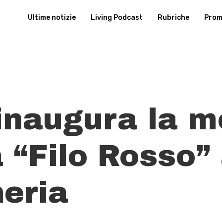
Ultime notizie
Living Podcast
Rubriche
Promu
 inaugura la m
a “Filo Rosso”
neria