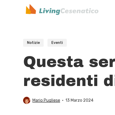
Skip
to
main
content
Notizie
Eventi
Questa ser
residenti d
Mario Pugliese
13 Marzo 2024