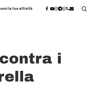
search
facebook
youtube
instagram
telegram
whatsapp
phone
email
ovi la tua attività
contra i
rella