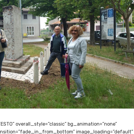
TESTO” overall_style=”classic” bg_animation=”none”
transition=”fade_in_from_bottom” image_loading=”default”