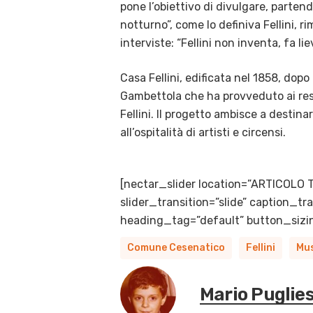
pone l’obiettivo di divulgare, partendo
notturno”, come lo definiva Fellini, r
interviste: “Fellini non inventa, fa lie
Casa Fellini, edificata nel 1858, dop
Gambettola che ha provveduto ai rest
Fellini. Il progetto ambisce a destina
all’ospitalità di artisti e circensi.
[nectar_slider location=”ARTICOLO 
slider_transition=”slide” caption_
heading_tag=”default” button_sizin
Comune Cesenatico
Fellini
Mus
Mario Puglie