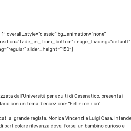
to 1″ overall_style=”classic” bg_animation=”none”
transition=”fade_in_from_bottom” image_loading=”default”
g=”regular” slider_height=”150″]
zzata dall’Università per adulti di Cesenatico, presenta il
io con un tema d’eccezione: “Fellini onirico”.
dicati al grande regista, Monica Vincenzi e Luigi Casa, intend
di particolare rilevanza dove, forse, un bambino curioso e