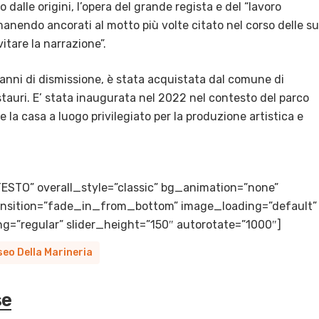
 dalle origini, l’opera del grande regista e del “lavoro
imanendo ancorati al motto più volte citato nel corso delle s
vitare la narrazione”.
o anni di dismissione, è stata acquistata dal comune di
auri. E’ stata inaugurata nel 2022 nel contesto del parco
re la casa a luogo privilegiato per la produzione artistica e
TESTO” overall_style=”classic” bg_animation=”none”
transition=”fade_in_from_bottom” image_loading=”default”
g=”regular” slider_height=”150″ autorotate=”1000″]
eo Della Marineria
se