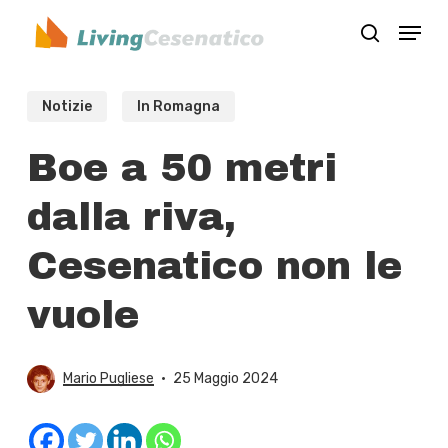
Skip
Menu
to
search
Close
main
Menu
content
Notizie
In Romagna
Boe a 50 metri
dalla riva,
Cesenatico non le
vuole
Mario Pugliese
25 Maggio 2024