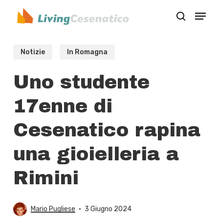
Skip
Menu
to
search
Close
main
Menu
content
Notizie
In Romagna
Uno studente
17enne di
Cesenatico rapina
una gioielleria a
Rimini
Mario Pugliese
3 Giugno 2024