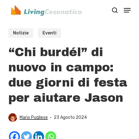
Skip
Menu
to
search
Close
main
Menu
content
Notizie
Eventi
“Chi burdél” di
nuovo in campo:
due giorni di festa
per aiutare Jason
Mario Pugliese
23 Agosto 2024