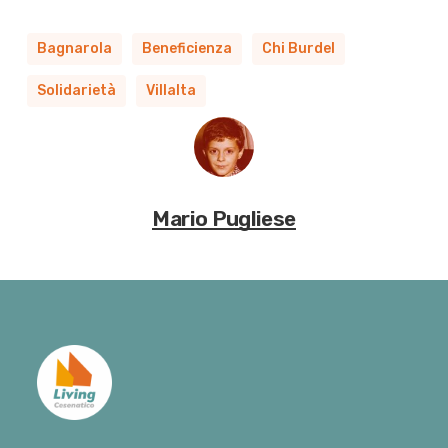
Bagnarola
Beneficienza
Chi Burdel
Solidarietà
Villalta
Mario Pugliese