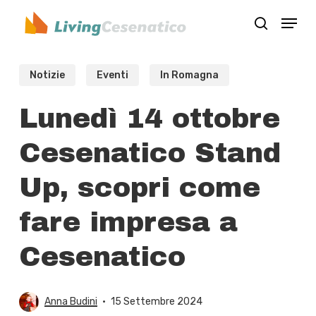
Skip
Menu
to
search
Close
main
Menu
content
Notizie
Eventi
In Romagna
Lunedì 14 ottobre
Cesenatico Stand
Up, scopri come
fare impresa a
Cesenatico
Anna Budini
15 Settembre 2024