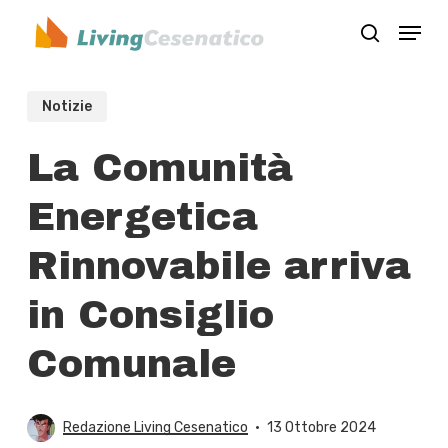
Skip
Menu
to
search
Close
main
Menu
content
Notizie
La Comunità
Energetica
Rinnovabile arriva
in Consiglio
Comunale
Redazione Living Cesenatico
13 Ottobre 2024