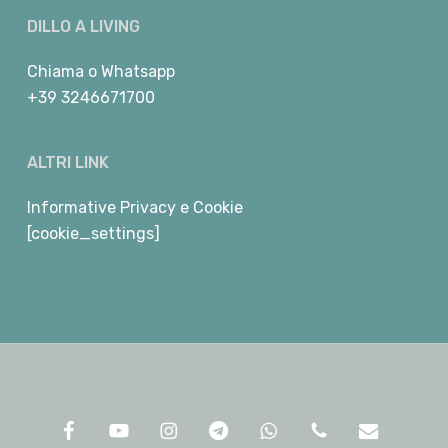
DILLO A LIVING
Chiama
o
Whatsapp
+39 3246671700
ALTRI LINK
Informative Privacy e Cookie
[cookie_settings]
facebook
youtube
instagram
telegram
whatsapp
phone
email