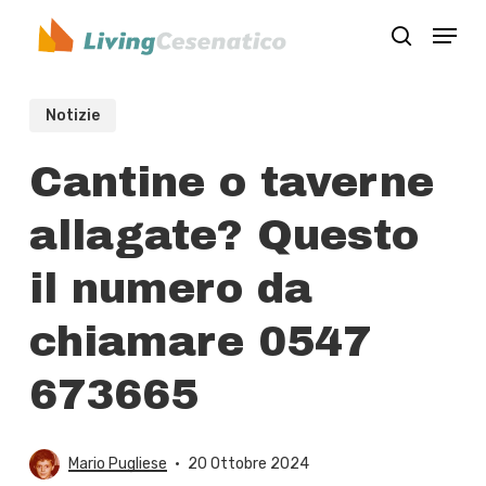
Skip
Menu
to
search
Close
main
Menu
content
Notizie
Cantine o taverne
allagate? Questo
il numero da
chiamare 0547
673665
Mario Pugliese
20 Ottobre 2024