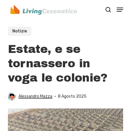
Skip
Menu
to
search
Close
main
Menu
content
Notizie
Estate, e se
tornassero in
voga le colonie?
Alessandro Mazza
8 Agosto 2025