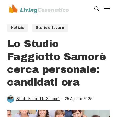
Skip
Menu
to
search
Close
main
Menu
content
Notizie
Storie di lavoro
Lo Studio
Faggiotto Samorè
cerca personale:
candidati ora
Studio Faggiotto Samorè
25 Agosto 2025