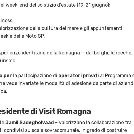
l week-end del solstizio d’estate (19-21 giugno);
lness;
alorizzazione della cultura del mare e gli appuntamenti
Week e della Moto GP.
esperienze identitarie della Romagna — dai borghi, le rocche, 
turismo.
o per
la partecipazione di
operatori privati
al Programma d
vede invariate le modalità di adesione da parte di aziend
ica.
residente di Visit Romagna
nte
Jamil Sadegholvaad
– valorizzano la collaborazione tra
i condivisi su scala sovracomunale, in grado di costruire