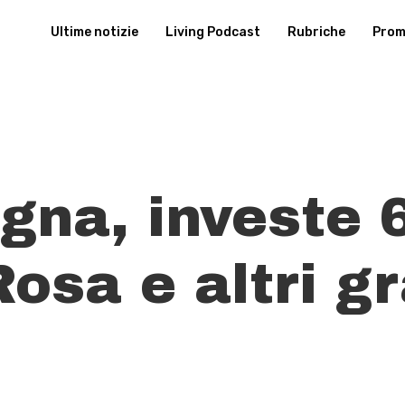
Ultime notizie
Living Podcast
Rubriche
Promu
gna, investe 6
osa e altri g