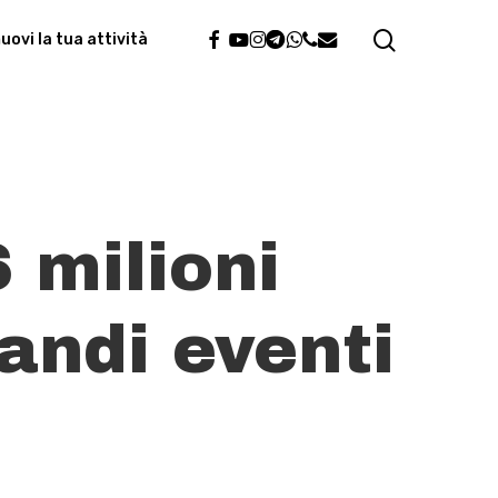
search
facebook
youtube
instagram
telegram
whatsapp
phone
email
ovi la tua attività
 milioni
randi eventi