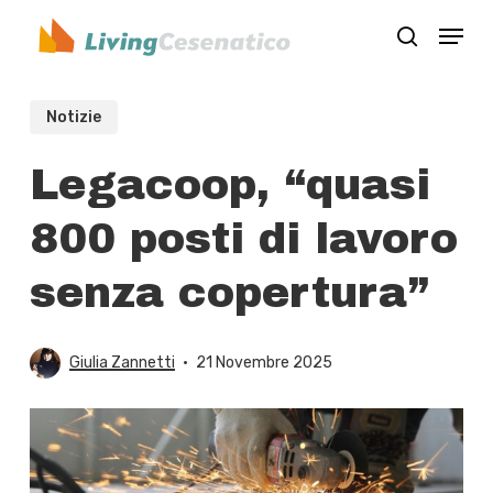
Skip
Menu
to
search
Close
main
Menu
content
Notizie
Legacoop, “quasi
800 posti di lavoro
senza copertura”
Giulia Zannetti
21 Novembre 2025