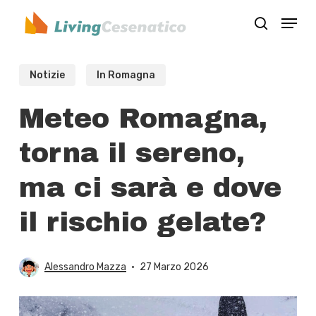
Skip
Menu
to
search
Close
main
Menu
content
Notizie
In Romagna
Meteo Romagna,
torna il sereno,
ma ci sarà e dove
il rischio gelate?
Alessandro Mazza
27 Marzo 2026