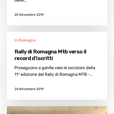
miss”
delle…
25 Novembre 2019
Rally
In Romagna
di
Romagna
Rally di Romagna Mtb verso il
Mtb
record d’iscritti
verso
il
Proseguono a gonfie vele le iscrizioni della
record
11ª edizione del Rally di Romagna MTB -…
d’iscritti
24 Novembre 2019
Musicista