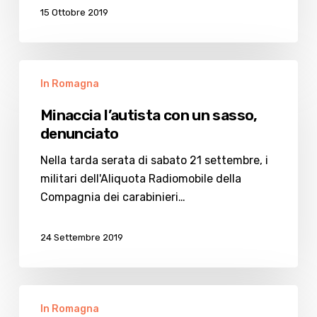
15 Ottobre 2019
Minaccia
In Romagna
l’autista
con
Minaccia l’autista con un sasso,
un
denunciato
sasso,
denunciato
Nella tarda serata di sabato 21 settembre, i
militari dell'Aliquota Radiomobile della
Compagnia dei carabinieri…
24 Settembre 2019
Cimaroli,
In Romagna
il