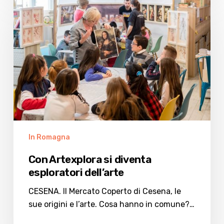
Artexplora
si
diventa
esploratori
dell’arte
In Romagna
Con Artexplora si diventa
esploratori dell’arte
CESENA. Il Mercato Coperto di Cesena, le
sue origini e l’arte. Cosa hanno in comune?…