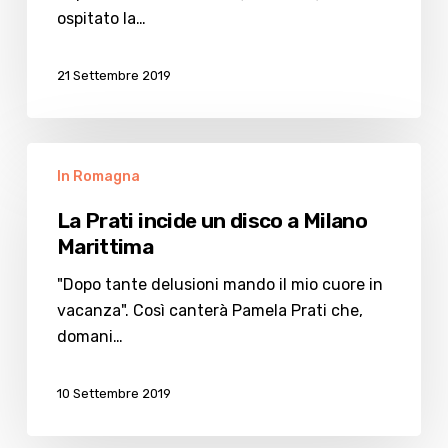
Papeete
ospitato la…
21 Settembre 2019
La
In Romagna
Prati
incide
La Prati incide un disco a Milano
un
Marittima
disco
a
"Dopo tante delusioni mando il mio cuore in
Milano
vacanza". Così canterà Pamela Prati che,
Marittima
domani…
10 Settembre 2019