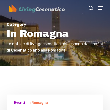
Skip
Menu
to
search
Close
main
Menu
content
Category
In Romagna
Le notizie di livingcesenatico che escono dai confini
di Cesenatico fino alla Romagna
30
Eventi
In Romagna
Anni