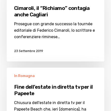
“Richiamo”
Cimaroli, il “Richiamo” contagia
contagia
anche Cagliari
anche
Cagliari
Prosegue con grande successo la tournée
editoriale di Federico Cimaroli, lo scrittore e
conferenziere riminese…
23 Settembre 2019
Fine
In Romagna
dell’estate
in
Fine dell’estate in diretta tv per il
diretta
Papeete
tv
per
Chiusura dell'estate in diretta tv per il
il
Papeete Beach che, ieri (domenica), ha