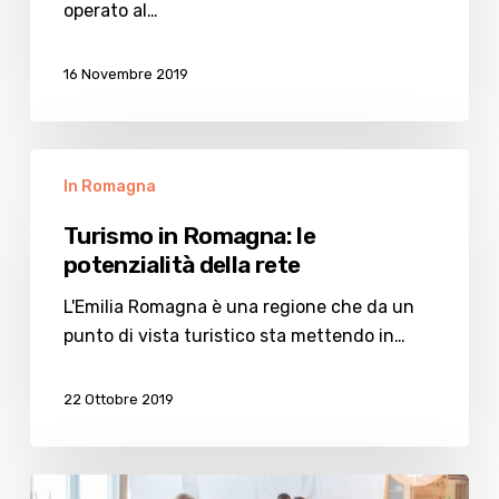
operato al…
16 Novembre 2019
Turismo
In Romagna
in
Romagna:
Turismo in Romagna: le
le
potenzialità della rete
potenzialità
della
L'Emilia Romagna è una regione che da un
rete
punto di vista turistico sta mettendo in…
22 Ottobre 2019
Con