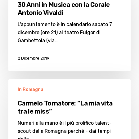
in
30 Anni in Musica con la Corale
Musica
Antonio Vivaldi
con
la
L'appuntamento è in calendario sabato 7
Corale
dicembre (ore 21) al teatro Fulgor di
Antonio
Gambettola (via…
Vivaldi
2 Dicembre 2019
Carmelo
In Romagna
Tornatore:
“La
Carmelo Tornatore: “La mia vita
mia
tra le miss”
vita
tra
Numeri alla mano è il più prolifico talent-
le
scout della Romagna perché - dai tempi