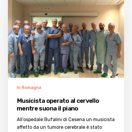
operato
al
cervello
mentre
suona
il
piano
In Romagna
Musicista operato al cervello
mentre suona il piano
All’ospedale Bufalini di Cesena un musicista
affetto da un tumore cerebrale è stato