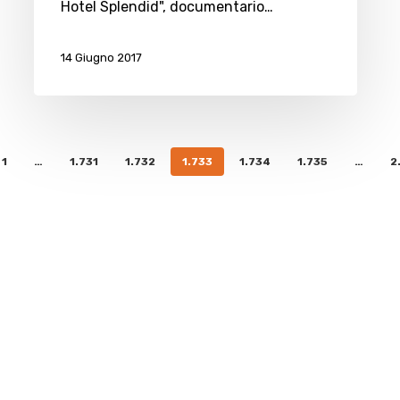
Hotel Splendid", documentario…
14 Giugno 2017
1
…
1.731
1.732
1.733
1.734
1.735
…
2