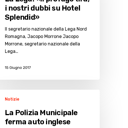
rofugo
i nostri dubbi su Hotel
ra,
Splendid»
ostri
Il segretario nazionale della Lega Nord
ubbi
Romagna, Jacopo Morrone Jacopo
u
Morrone, segretario nazionale della
otel
Lega…
plendid»
15 Giugno 2017
a
Notizie
lizia
unicipale
La Polizia Municipale
erma
ferma auto inglese
uto