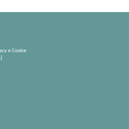
acy e Cookie
s]