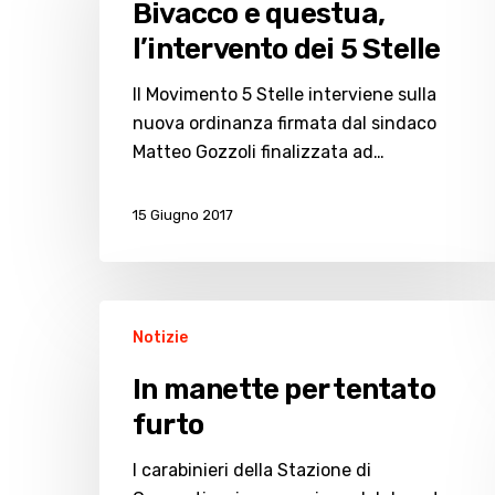
Bivacco e questua,
l’intervento
l’intervento dei 5 Stelle
dei
5
Il Movimento 5 Stelle interviene sulla
Stelle
nuova ordinanza firmata dal sindaco
Matteo Gozzoli finalizzata ad…
15 Giugno 2017
In
Notizie
manette
per
In manette per tentato
tentato
furto
furto
I carabinieri della Stazione di