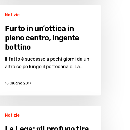
urto
Notizie
n’ottica
Furto in un’ottica in
pieno centro, ingente
ieno
bottino
entro,
ngente
Il fatto è successo a pochi giorni da un
ottino
altro colpo lungo il portocanale. La…
15 Giugno 2017
a
Notizie
ega:
l
La Lega: «Il profugo tira,