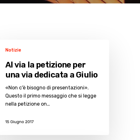
l
Notizie
ia
Al via la petizione per
etizione
una via dedicata a Giulio
er
na
«Non c'è bisogno di presentazioni».
ia
Questo il primo messaggio che si legge
edicata
nella petizione on…
ulio
15 Giugno 2017