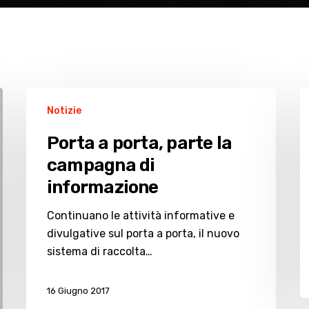
Porta
A
Notizie
a
v
porta,
la
Porta a porta, parte la
parte
p
campagna di
la
p
informazione
campagna
u
di
v
Continuano le attività informative e
informazione
d
divulgative sul porta a porta, il nuovo
a
sistema di raccolta…
Gi
16 Giugno 2017