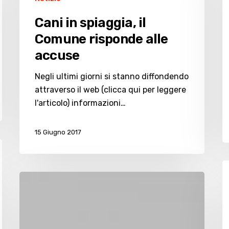
p
ti
Cani in spiaggia, il
i
Comune risponde alle
n
accuse
d
s
Negli ultimi giorni si stanno diffondendo
H
attraverso il web (clicca qui per leggere
S
l'articolo) informazioni…
15 Giugno 2017
L
«La
Po
Lega
M
dimostra
f
il
a