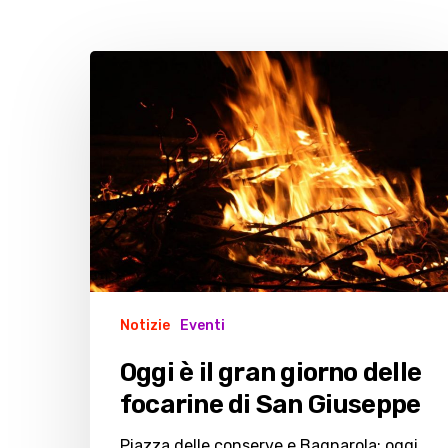
Oggi
è
il
gran
giorno
delle
focarine
di
San
Giuseppe
Notizie
Eventi
Oggi è il gran giorno delle
focarine di San Giuseppe
Piazza delle conserve e Bagnarola: oggi