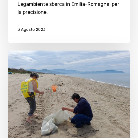
Legambiente sbarca in Emilia-Romagna, per
la precisione…
3 Agosto 2023
Difesa
dell’ecosistema
marino:
torna
a
Cesenatico
Goletta
Verde