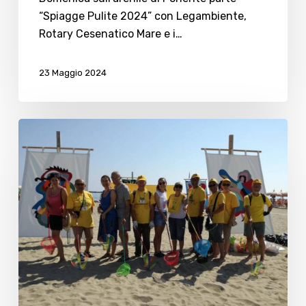
Pulite
“Spiagge Pulite 2024” con Legambiente,
2024”
Rotary Cesenatico Mare e i…
23 Maggio 2024
Ultimo
appuntamento
con
spiagge
pulite