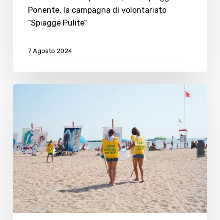
Ponente, la campagna di volontariato
“Spiagge Pulite”
7 Agosto 2024
Il
mare
di
Romagna
bistrattato
dalla
guida
di
Legambiente