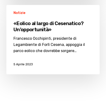
«Eolico
Notizie
al
largo
«Eolico al largo di Cesenatico?
di
Un’opportunità»
Cesenatico?
Un’opportunità»
Francesco Occhipinti, presidente di
Legambiente di Forlì Cesena, appoggia il
parco eolico che dovrebbe sorgere…
5 Aprile 2023