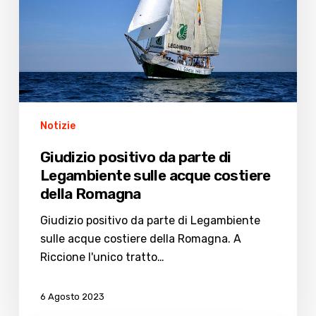
di
Legambiente
sulle
acque
costiere
della
Romagna
Notizie
Giudizio positivo da parte di
Legambiente sulle acque costiere
della Romagna
Giudizio positivo da parte di Legambiente
sulle acque costiere della Romagna. A
Riccione l'unico tratto…
6 Agosto 2023