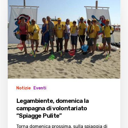
domenica
la
campagna
di
volontariato
“Spiagge
Pulite”
Notizie
Eventi
Legambiente, domenica la
campagna di volontariato
“Spiagge Pulite”
Torna domenica prossima, sulla spiaggia di