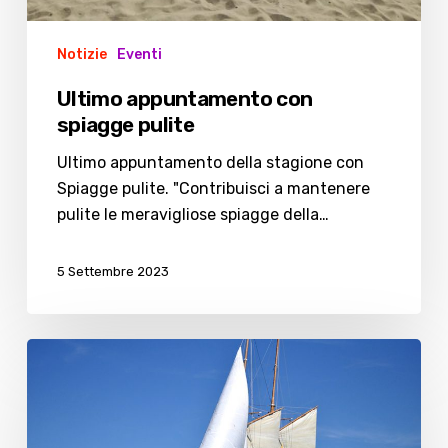
Notizie
Eventi
Ultimo appuntamento con
spiagge pulite
Ultimo appuntamento della stagione con
Spiagge pulite. "Contribuisci a mantenere
pulite le meravigliose spiagge della…
5 Settembre 2023
Giudizio
positivo
da
parte