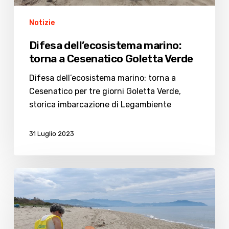
Notizie
Difesa dell’ecosistema marino:
torna a Cesenatico Goletta Verde
Difesa dell’ecosistema marino: torna a
Cesenatico per tre giorni Goletta Verde,
storica imbarcazione di Legambiente
31 Luglio 2023
Torna
Spiagge
pulite,
ecco
la