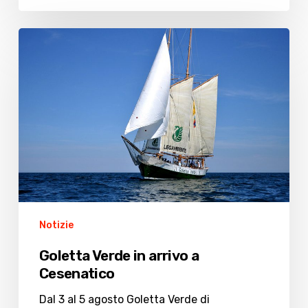
Goletta
Verde
in
arrivo
a
Cesenatico
Notizie
Goletta Verde in arrivo a
Cesenatico
Dal 3 al 5 agosto Goletta Verde di