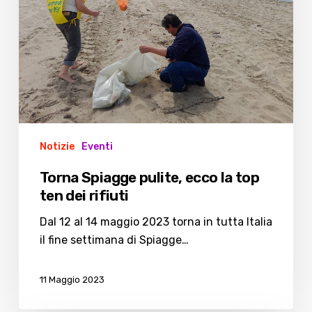
top
ten
dei
rifiuti
Notizie
Eventi
Torna Spiagge pulite, ecco la top
ten dei rifiuti
Dal 12 al 14 maggio 2023 torna in tutta Italia
il fine settimana di Spiagge…
11 Maggio 2023