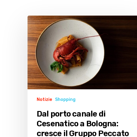
Dal
porto
canale
di
Cesenatico
a
Bologna:
cresce
il
Gruppo
Peccato
Notizie
Shopping
di
Dal porto canale di
Gola
Cesenatico a Bologna:
cresce il Gruppo Peccato