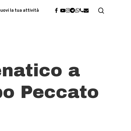
search
facebook
youtube
instagram
telegram
whatsapp
phone
email
ovi la tua attività
enatico a
po Peccato