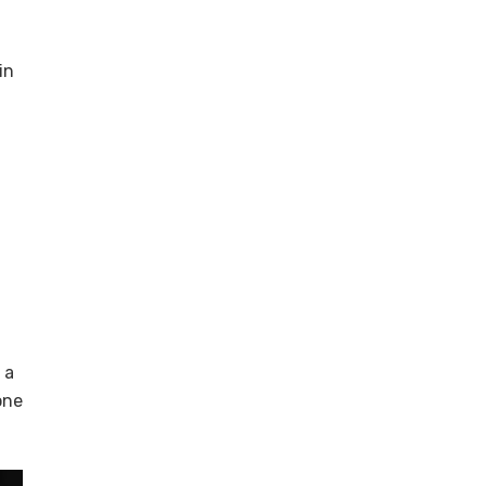
in
t
 a
one