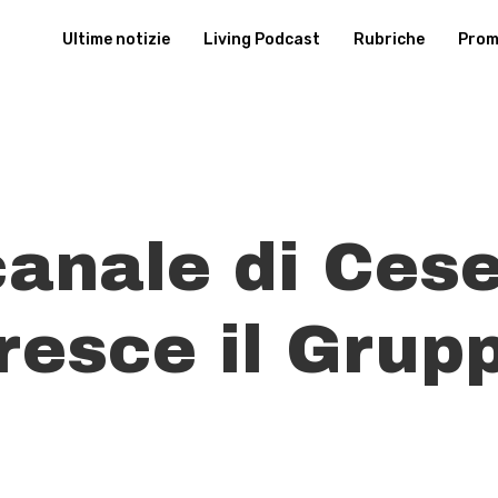
Ultime notizie
Living Podcast
Rubriche
Promu
canale di Ces
resce il Grup