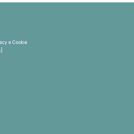
acy e Cookie
s]