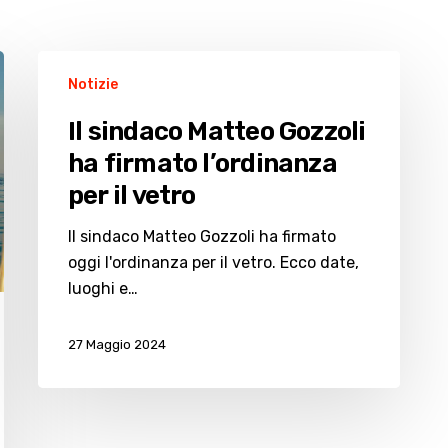
Il
Notizie
sindaco
Matteo
Il sindaco Matteo Gozzoli
Gozzoli
ha firmato l’ordinanza
ha
per il vetro
firmato
l’ordinanza
Il sindaco Matteo Gozzoli ha firmato
per
oggi l'ordinanza per il vetro. Ecco date,
il
luoghi e…
vetro
27 Maggio 2024