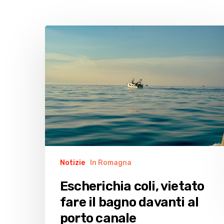
Escherichia
coli,
vietato
fare
il
bagno
davanti
al
porto
canale
Notizie
In Romagna
Escherichia coli, vietato
fare il bagno davanti al
porto canale