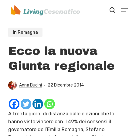
Skip
Menu
to
search
Close
main
Menu
content
In Romagna
Ecco la nuova
Giunta regionale
Anna Budini
22 Dicembre 2014
A trenta giorni di distanza dalle elezioni che lo
hanno visto vincere con il 49% dei consensi il
governatore dell’Emilia Romagna, Stefano