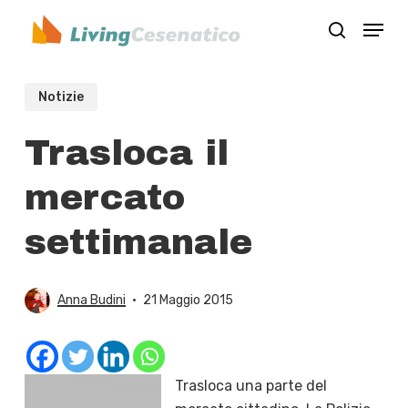
Skip
Menu
to
search
Close
main
Menu
content
Notizie
Trasloca il
mercato
settimanale
Anna Budini
21 Maggio 2015
Trasloca una parte del