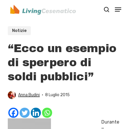
Skip
Menu
to
search
Close
main
Menu
content
Notizie
“Ecco un esempio
di sperpero di
soldi pubblici”
Anna Budini
8 Luglio 2015
Durante