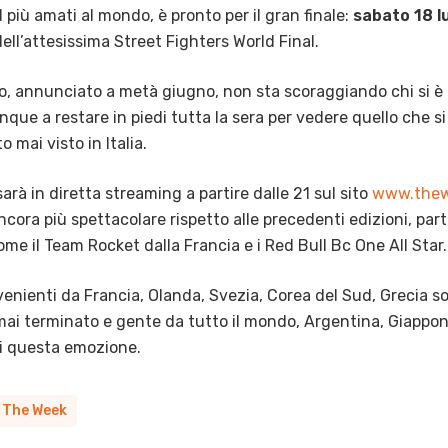
l più amati al mondo, è pronto per il gran finale:
sabato 18 l
ell’attesissima Street Fighters World Final.
ito, annunciato a metà giugno, non sta scoraggiando chi si 
ue a restare in piedi tutta la sera per vedere quello che si p
to mai visto in Italia.
arà in diretta streaming a partire dalle 21 sul sito
www.thew
cora più spettacolare rispetto alle precedenti edizioni, part
me il Team Rocket dalla Francia e i Red Bull Bc One All Star.
venienti da Francia, Olanda, Svezia, Corea del Sud, Grecia sol
mai terminato e gente da tutto il mondo, Argentina, Giappone,
si questa emozione.
The Week