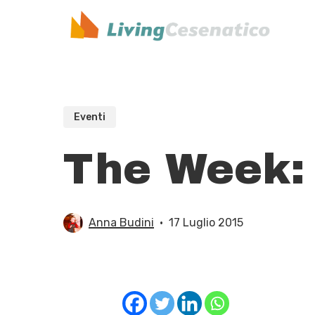
Skip
to
main
content
Eventi
The Week: i
Anna Budini
17 Luglio 2015