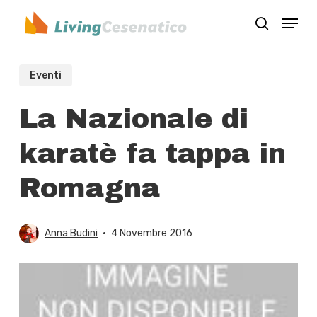
Skip
Menu
to
search
Close
main
Menu
content
Eventi
La Nazionale di
karatè fa tappa in
Romagna
Anna Budini
4 Novembre 2016