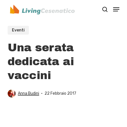
Skip
Menu
to
search
Close
main
Menu
content
Eventi
Una serata
dedicata ai
vaccini
Anna Budini
22 Febbraio 2017