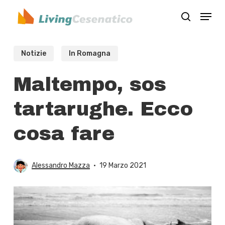
Skip
Menu
to
search
Close
main
Menu
content
Notizie
In Romagna
Maltempo, sos
tartarughe. Ecco
cosa fare
Alessandro Mazza
19 Marzo 2021